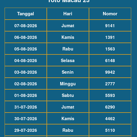
Tanggal
Hari
Nomor
07-08-2026
Jumat
9141
06-08-2026
Kamis
1391
05-08-2026
Rabu
1563
04-08-2026
Selasa
6148
03-08-2026
Senin
9942
02-08-2026
Minggu
2777
01-08-2026
Sabtu
5593
31-07-2026
Jumat
6290
30-07-2026
Kamis
4462
29-07-2026
Rabu
5110